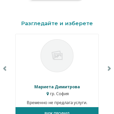
Previous
N
Разгледайте и изберете
Мариета Димитрова
гр. София
Временно не предлага услуги.
ВИЖ ПРОФИЛ