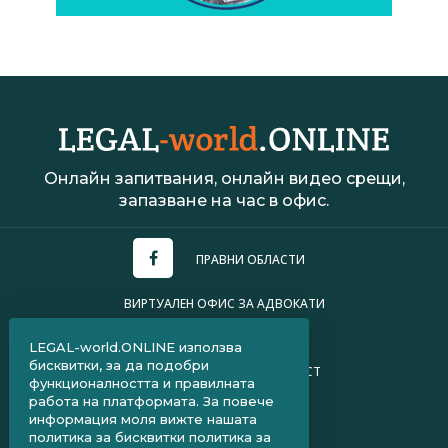
Онлайн запитвания, онлайн видео срещи,
запазване на час в офис.
ПРАВНИ ОБЛАСТИ
ВИРТУАЛЕН ОФИС ЗА АДВОКАТИ
УСЛОВИЯ ЗА ПОЛЗВАНЕ
LEGAL-world.ONLINE използва
бисквитки, за да подобри
ПОЛИТИКА ЗА ПОВЕРИТЕЛНОСТ
функционалността и правилната
работа на платформата. За повече
ЧЗВ ЗА КЛИЕНТИ
информация моля вижте нашата
политика за бисквитки
политика за
ЧЗВ ЗА АДВОКАТИ