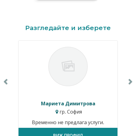
Previous
N
Разгледайте и изберете
Мариета Димитрова
гр. София
Временно не предлага услуги.
ВИЖ ПРОФИЛ