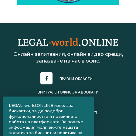
Онлайн запитвания, онлайн видео срещи,
запазване на час в офис.
ПРАВНИ ОБЛАСТИ
ВИРТУАЛЕН ОФИС ЗА АДВОКАТИ
УСЛОВИЯ ЗА ПОЛЗВАНЕ
LEGAL-world.ONLINE използва
бисквитки, за да подобри
ПОЛИТИКА ЗА ПОВЕРИТЕЛНОСТ
функционалността и правилната
работа на платформата. За повече
ЧЗВ ЗА КЛИЕНТИ
информация моля вижте нашата
политика за бисквитки
политика за
ЧЗВ ЗА АДВОКАТИ