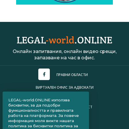
Онлайн запитвания, онлайн видео срещи,
запазване на час в офис.
ПРАВНИ ОБЛАСТИ
ВИРТУАЛЕН ОФИС ЗА АДВОКАТИ
УСЛОВИЯ ЗА ПОЛЗВАНЕ
LEGAL-world.ONLINE използва
бисквитки, за да подобри
ПОЛИТИКА ЗА ПОВЕРИТЕЛНОСТ
функционалността и правилната
работа на платформата. За повече
ЧЗВ ЗА КЛИЕНТИ
информация моля вижте нашата
политика за бисквитки
политика за
ЧЗВ ЗА АДВОКАТИ