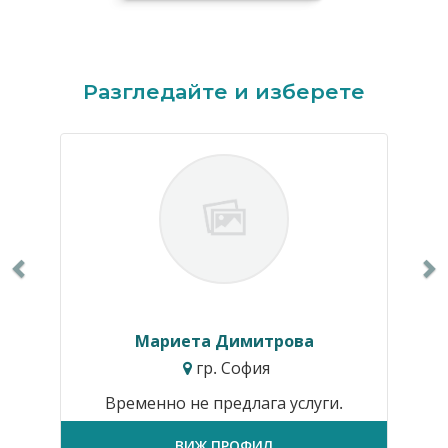
Previous
N
Разгледайте и изберете
Мариета Димитрова
гр. София
Временно не предлага услуги.
ВИЖ ПРОФИЛ