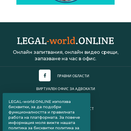
Онлайн запитвания, онлайн видео срещи,
запазване на час в офис.
ПРАВНИ ОБЛАСТИ
ВИРТУАЛЕН ОФИС ЗА АДВОКАТИ
УСЛОВИЯ ЗА ПОЛЗВАНЕ
LEGAL-world.ONLINE използва
бисквитки, за да подобри
ПОЛИТИКА ЗА ПОВЕРИТЕЛНОСТ
функционалността и правилната
работа на платформата. За повече
ЧЗВ ЗА КЛИЕНТИ
информация моля вижте нашата
политика за бисквитки
политика за
ЧЗВ ЗА АДВОКАТИ