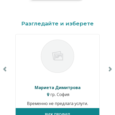
Previous
N
Разгледайте и изберете
Мариета Димитрова
гр. София
Временно не предлага услуги.
ВИЖ ПРОФИЛ