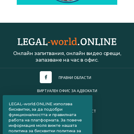
Онлайн запитвания, онлайн видео срещи,
запазване на час в офис.
ПРАВНИ ОБЛАСТИ
ВИРТУАЛЕН ОФИС ЗА АДВОКАТИ
УСЛОВИЯ ЗА ПОЛЗВАНЕ
LEGAL-world.ONLINE използва
бисквитки, за да подобри
ПОЛИТИКА ЗА ПОВЕРИТЕЛНОСТ
функционалността и правилната
работа на платформата. За повече
ЧЗВ ЗА КЛИЕНТИ
информация моля вижте нашата
политика за бисквитки
политика за
ЧЗВ ЗА АДВОКАТИ