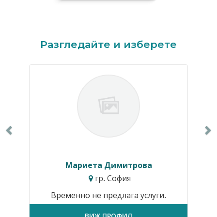
Previous
N
Разгледайте и изберете
Мариета Димитрова
гр. София
Временно не предлага услуги.
ВИЖ ПРОФИЛ