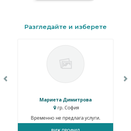
Previous
N
Разгледайте и изберете
Мариета Димитрова
гр. София
Временно не предлага услуги.
ВИЖ ПРОФИЛ