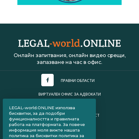
Онлайн запитвания, онлайн видео срещи,
запазване на час в офис.
ПРАВНИ ОБЛАСТИ
ВИРТУАЛЕН ОФИС ЗА АДВОКАТИ
УСЛОВИЯ ЗА ПОЛЗВАНЕ
LEGAL-world.ONLINE използва
бисквитки, за да подобри
ПОЛИТИКА ЗА ПОВЕРИТЕЛНОСТ
функционалността и правилната
работа на платформата. За повече
ЧЗВ ЗА КЛИЕНТИ
информация моля вижте нашата
политика за бисквитки
политика за
ЧЗВ ЗА АДВОКАТИ