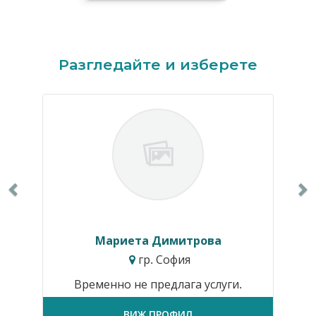
Previous
N
Разгледайте и изберете
Мариета Димитрова
гр. София
Временно не предлага услуги.
ВИЖ ПРОФИЛ