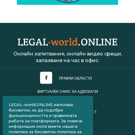
Онлайн запитвания, онлайн видео срещи,
запазване на час в офис.
ПРАВНИ ОБЛАСТИ
ВИРТУАЛЕН ОФИС ЗА АДВОКАТИ
УСЛОВИЯ ЗА ПОЛЗВАНЕ
LEGAL-world.ONLINE използва
бисквитки, за да подобри
ПОЛИТИКА ЗА ПОВЕРИТЕЛНОСТ
функционалността и правилната
работа на платформата. За повече
ЧЗВ ЗА КЛИЕНТИ
информация моля вижте нашата
политика за бисквитки
политика за
ЧЗВ ЗА АДВОКАТИ