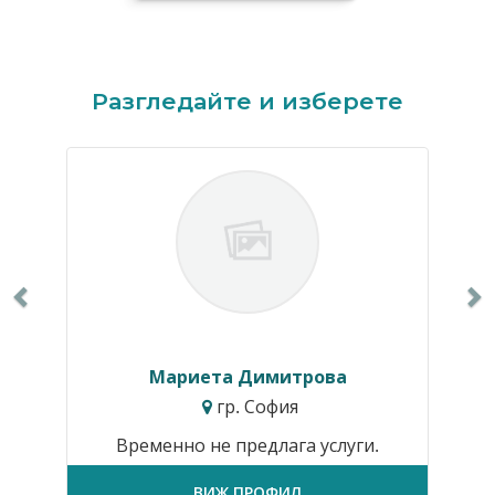
Previous
N
Разгледайте и изберете
Мариета Димитрова
гр. София
Временно не предлага услуги.
ВИЖ ПРОФИЛ