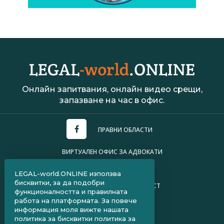
Онлайн запитвания, онлайн видео срещи,
запазване на час в офис.
ПРАВНИ ОБЛАСТИ
ВИРТУАЛЕН ОФИС ЗА АДВОКАТИ
УСЛОВИЯ ЗА ПОЛЗВАНЕ
LEGAL-world.ONLINE използва
бисквитки, за да подобри
ПОЛИТИКА ЗА ПОВЕРИТЕЛНОСТ
функционалността и правилната
работа на платформата. За повече
ЧЗВ ЗА КЛИЕНТИ
информация моля вижте нашата
политика за бисквитки
политика за
ЧЗВ ЗА АДВОКАТИ