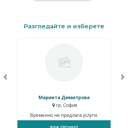
Previous
N
Разгледайте и изберете
Мариета Димитрова
гр. София
Временно не предлага услуги.
ВИЖ ПРОФИЛ