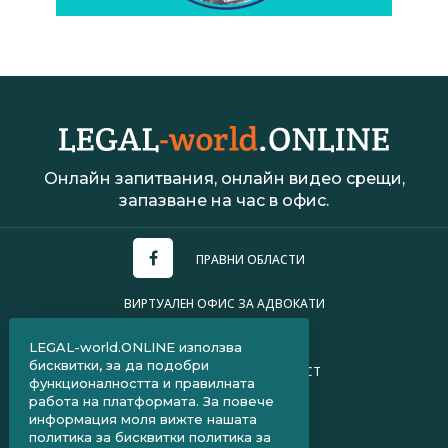
Онлайн запитвания, онлайн видео срещи,
запазване на час в офис.
ПРАВНИ ОБЛАСТИ
ВИРТУАЛЕН ОФИС ЗА АДВОКАТИ
УСЛОВИЯ ЗА ПОЛЗВАНЕ
LEGAL-world.ONLINE използва
бисквитки, за да подобри
ПОЛИТИКА ЗА ПОВЕРИТЕЛНОСТ
функционалността и правилната
работа на платформата. За повече
ЧЗВ ЗА КЛИЕНТИ
информация моля вижте нашата
политика за бисквитки
политика за
ЧЗВ ЗА АДВОКАТИ