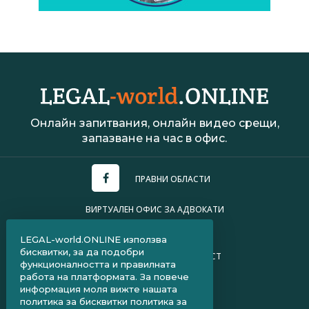
Онлайн запитвания, онлайн видео срещи,
запазване на час в офис.
ПРАВНИ ОБЛАСТИ
ВИРТУАЛЕН ОФИС ЗА АДВОКАТИ
УСЛОВИЯ ЗА ПОЛЗВАНЕ
LEGAL-world.ONLINE използва
бисквитки, за да подобри
ПОЛИТИКА ЗА ПОВЕРИТЕЛНОСТ
функционалността и правилната
работа на платформата. За повече
ЧЗВ ЗА КЛИЕНТИ
информация моля вижте нашата
политика за бисквитки
политика за
ЧЗВ ЗА АДВОКАТИ