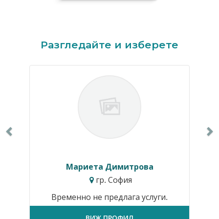
Previous
N
Разгледайте и изберете
Мариета Димитрова
гр. София
Временно не предлага услуги.
ВИЖ ПРОФИЛ