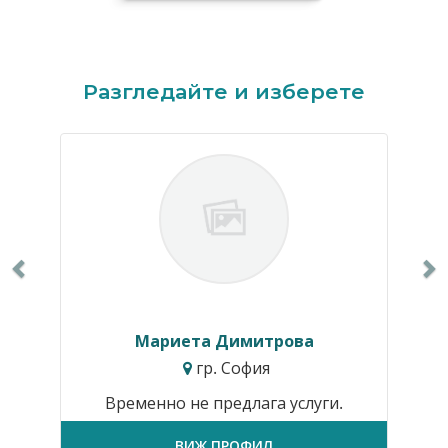
Previous
N
Разгледайте и изберете
Мариета Димитрова
гр. София
Временно не предлага услуги.
ВИЖ ПРОФИЛ