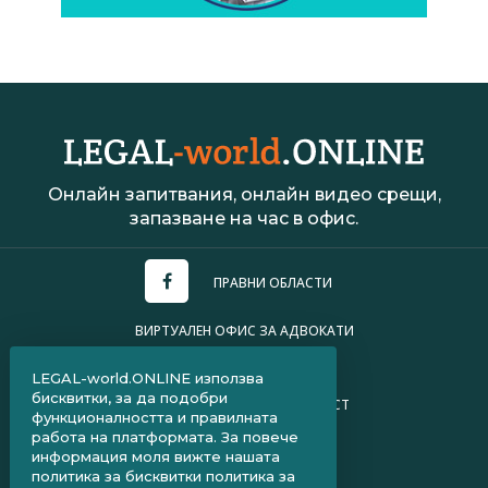
Онлайн запитвания, онлайн видео срещи,
запазване на час в офис.
ПРАВНИ ОБЛАСТИ
ВИРТУАЛЕН ОФИС ЗА АДВОКАТИ
УСЛОВИЯ ЗА ПОЛЗВАНЕ
LEGAL-world.ONLINE използва
бисквитки, за да подобри
ПОЛИТИКА ЗА ПОВЕРИТЕЛНОСТ
функционалността и правилната
работа на платформата. За повече
ЧЗВ ЗА КЛИЕНТИ
информация моля вижте нашата
политика за бисквитки
политика за
ЧЗВ ЗА АДВОКАТИ