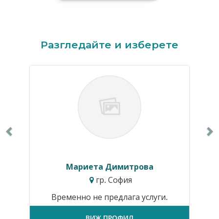
Previous
N
Разгледайте и изберете
Мариета Димитрова
гр. София
Временно не предлага услуги.
ВИЖ ПРОФИЛ