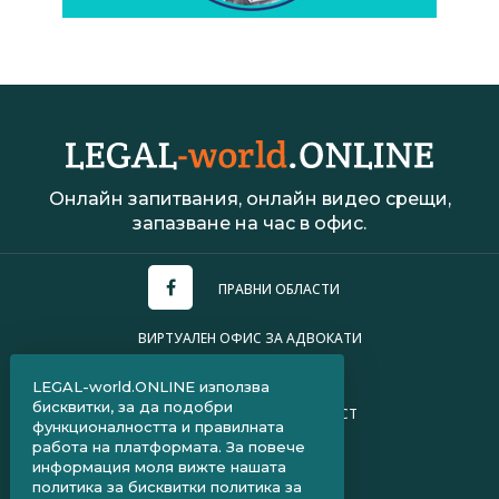
Онлайн запитвания, онлайн видео срещи,
запазване на час в офис.
ПРАВНИ ОБЛАСТИ
ВИРТУАЛЕН ОФИС ЗА АДВОКАТИ
УСЛОВИЯ ЗА ПОЛЗВАНЕ
LEGAL-world.ONLINE използва
бисквитки, за да подобри
ПОЛИТИКА ЗА ПОВЕРИТЕЛНОСТ
функционалността и правилната
работа на платформата. За повече
ЧЗВ ЗА КЛИЕНТИ
информация моля вижте нашата
политика за бисквитки
политика за
ЧЗВ ЗА АДВОКАТИ