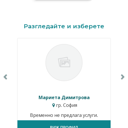
Previous
N
Разгледайте и изберете
Мариета Димитрова
гр. София
Временно не предлага услуги.
ВИЖ ПРОФИЛ