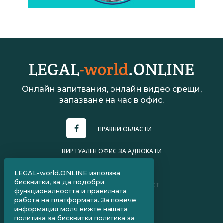
Онлайн запитвания, онлайн видео срещи,
запазване на час в офис.
ПРАВНИ ОБЛАСТИ
ВИРТУАЛЕН ОФИС ЗА АДВОКАТИ
УСЛОВИЯ ЗА ПОЛЗВАНЕ
LEGAL-world.ONLINE използва
бисквитки, за да подобри
ПОЛИТИКА ЗА ПОВЕРИТЕЛНОСТ
функционалността и правилната
работа на платформата. За повече
ЧЗВ ЗА КЛИЕНТИ
информация моля вижте нашата
политика за бисквитки
политика за
ЧЗВ ЗА АДВОКАТИ