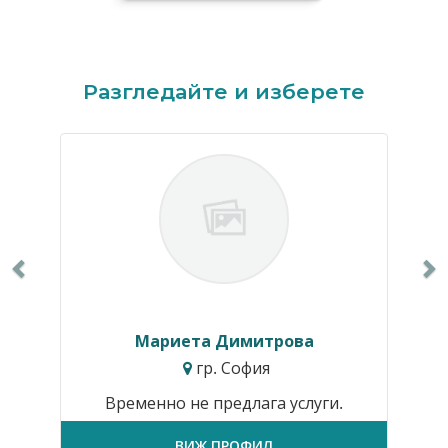
Previous
N
Разгледайте и изберете
Мариета Димитрова
гр. София
Временно не предлага услуги.
ВИЖ ПРОФИЛ