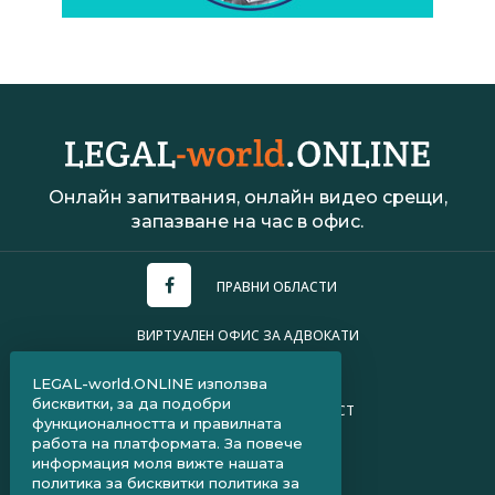
Онлайн запитвания, онлайн видео срещи,
запазване на час в офис.
ПРАВНИ ОБЛАСТИ
ВИРТУАЛЕН ОФИС ЗА АДВОКАТИ
УСЛОВИЯ ЗА ПОЛЗВАНЕ
LEGAL-world.ONLINE използва
бисквитки, за да подобри
ПОЛИТИКА ЗА ПОВЕРИТЕЛНОСТ
функционалността и правилната
работа на платформата. За повече
ЧЗВ ЗА КЛИЕНТИ
информация моля вижте нашата
политика за бисквитки
политика за
ЧЗВ ЗА АДВОКАТИ