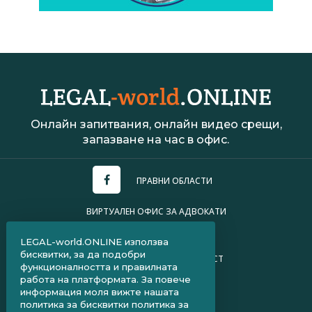
Онлайн запитвания, онлайн видео срещи,
запазване на час в офис.
ПРАВНИ ОБЛАСТИ
ВИРТУАЛЕН ОФИС ЗА АДВОКАТИ
УСЛОВИЯ ЗА ПОЛЗВАНЕ
LEGAL-world.ONLINE използва
бисквитки, за да подобри
ПОЛИТИКА ЗА ПОВЕРИТЕЛНОСТ
функционалността и правилната
работа на платформата. За повече
ЧЗВ ЗА КЛИЕНТИ
информация моля вижте нашата
политика за бисквитки
политика за
ЧЗВ ЗА АДВОКАТИ