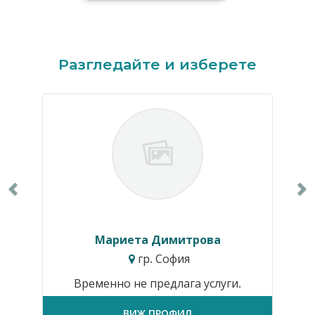
Previous
N
Разгледайте и изберете
Мариета Димитрова
гр. София
Временно не предлага услуги.
ВИЖ ПРОФИЛ