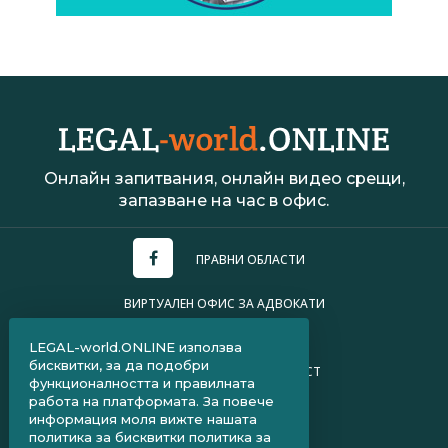
Онлайн запитвания, онлайн видео срещи,
запазване на час в офис.
ПРАВНИ ОБЛАСТИ
ВИРТУАЛЕН ОФИС ЗА АДВОКАТИ
УСЛОВИЯ ЗА ПОЛЗВАНЕ
LEGAL-world.ONLINE използва
бисквитки, за да подобри
ПОЛИТИКА ЗА ПОВЕРИТЕЛНОСТ
функционалността и правилната
работа на платформата. За повече
ЧЗВ ЗА КЛИЕНТИ
информация моля вижте нашата
политика за бисквитки
политика за
ЧЗВ ЗА АДВОКАТИ