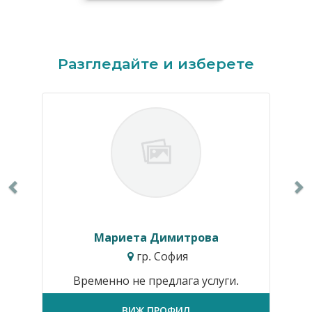
Previous
N
Разгледайте и изберете
Мариета Димитрова
гр. София
Временно не предлага услуги.
ВИЖ ПРОФИЛ