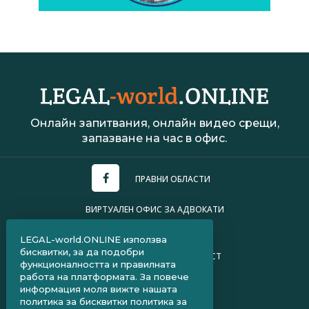
Онлайн запитвания, онлайн видео срещи,
запазване на час в офис.
ПРАВНИ ОБЛАСТИ
ВИРТУАЛЕН ОФИС ЗА АДВОКАТИ
УСЛОВИЯ ЗА ПОЛЗВАНЕ
LEGAL-world.ONLINE използва
бисквитки, за да подобри
ПОЛИТИКА ЗА ПОВЕРИТЕЛНОСТ
функционалността и правилната
работа на платформата. За повече
ЧЗВ ЗА КЛИЕНТИ
информация моля вижте нашата
политика за бисквитки
политика за
ЧЗВ ЗА АДВОКАТИ