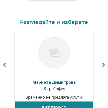
Previous
N
Разгледайте и изберете
Мариета Димитрова
гр. София
Временно не предлага услуги.
ВИЖ ПРОФИЛ