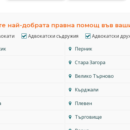
е най-добрата правна помощ във ваш
вокати
Адвокатски съдружия
Адвокатски дру
жик
Перник
Стара Загора
Велико Търново
Кърджали
а
Плевен
Търговище