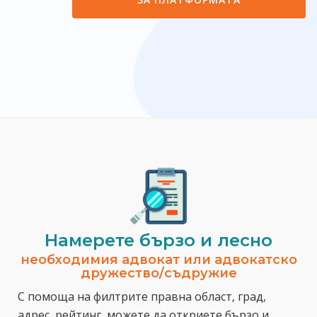
Намерете бързо и лесно
необходимия адвокат или адвокатско
дружество/съдружие
С помоща на филтрите правна област, град,
адрес, рейтинг, можете да откриете бързо и