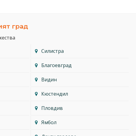
ият град
жества
Силистра
Благоевград
Видин
Кюстендил
Пловдив
Ямбол