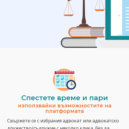
Спестeте време и пари
използвайки възможностите на
платформата
Свържете се с избрания адвокат или адвокатско
дружество/съдружие с няколко клика, без да