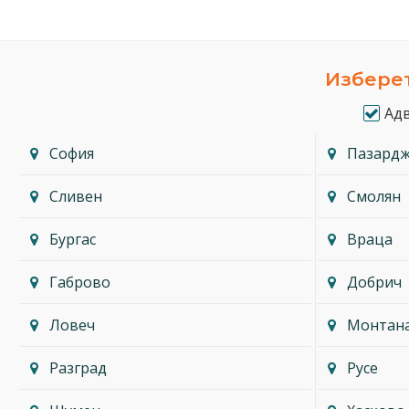
Изберет
Ад
София
Пазард
Сливен
Смолян
Бургас
Враца
Габрово
Добрич
Ловеч
Монтан
Разград
Русе