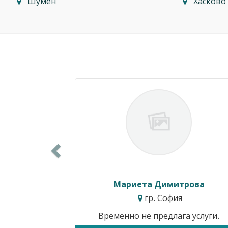
Шумен
Хасково
Previous
Мариета Димитрова
гр. София
Временно не предлага услуги.