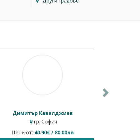
Други градове
Next
Димитър Кавалджиев
Ива
гр. София
Цени от:
40.90€ / 80.00лв
Временно