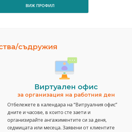
ВИЖ ПРОФИЛ
ества/съдружия
Виртуален офис
за организация на работния ден
Отбележете в календара на “Витруалния офис”
дните и часове, в които сте заети и
организирайте ангажиментите си за деня,
седмицата или месеца. Заявени от клиентите