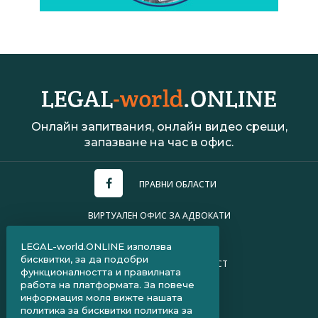
Онлайн запитвания, онлайн видео срещи,
запазване на час в офис.
ПРАВНИ ОБЛАСТИ
ВИРТУАЛЕН ОФИС ЗА АДВОКАТИ
УСЛОВИЯ ЗА ПОЛЗВАНЕ
LEGAL-world.ONLINE използва
бисквитки, за да подобри
ПОЛИТИКА ЗА ПОВЕРИТЕЛНОСТ
функционалността и правилната
работа на платформата. За повече
ЧЗВ ЗА КЛИЕНТИ
информация моля вижте нашата
политика за бисквитки
политика за
ЧЗВ ЗА АДВОКАТИ