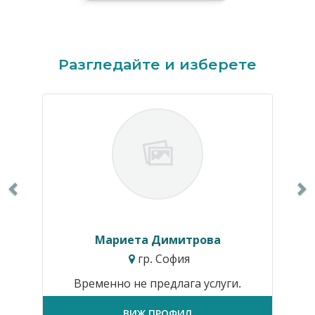
Previous
N
Разгледайте и изберете
Мариета Димитрова
гр. София
Временно не предлага услуги.
ВИЖ ПРОФИЛ