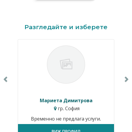
Previous
N
Разгледайте и изберете
Мариета Димитрова
гр. София
Временно не предлага услуги.
ВИЖ ПРОФИЛ