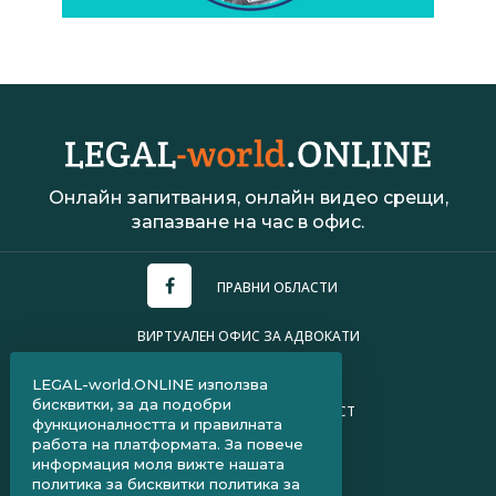
Онлайн запитвания, онлайн видео срещи,
запазване на час в офис.
ПРАВНИ ОБЛАСТИ
ВИРТУАЛЕН ОФИС ЗА АДВОКАТИ
УСЛОВИЯ ЗА ПОЛЗВАНЕ
LEGAL-world.ONLINE използва
бисквитки, за да подобри
ПОЛИТИКА ЗА ПОВЕРИТЕЛНОСТ
функционалността и правилната
работа на платформата. За повече
ЧЗВ ЗА КЛИЕНТИ
информация моля вижте нашата
политика за бисквитки
политика за
ЧЗВ ЗА АДВОКАТИ