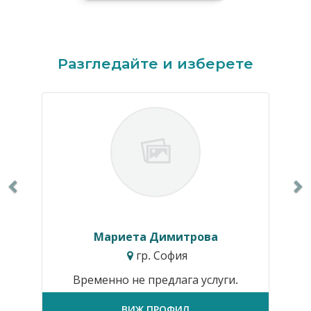
Previous
N
Разгледайте и изберете
Мариета Димитрова
гр. София
Временно не предлага услуги.
ВИЖ ПРОФИЛ