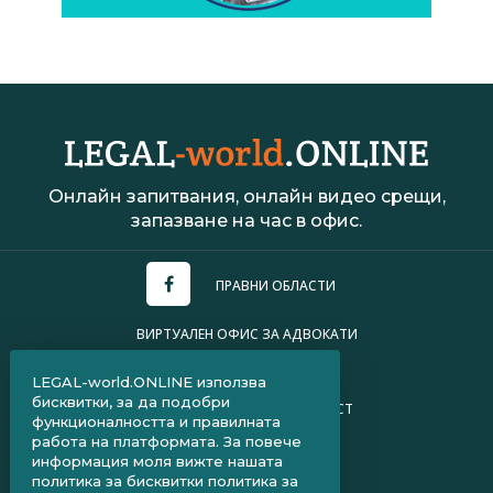
Онлайн запитвания, онлайн видео срещи,
запазване на час в офис.
ПРАВНИ ОБЛАСТИ
ВИРТУАЛЕН ОФИС ЗА АДВОКАТИ
УСЛОВИЯ ЗА ПОЛЗВАНЕ
LEGAL-world.ONLINE използва
бисквитки, за да подобри
ПОЛИТИКА ЗА ПОВЕРИТЕЛНОСТ
функционалността и правилната
работа на платформата. За повече
ЧЗВ ЗА КЛИЕНТИ
информация моля вижте нашата
политика за бисквитки
политика за
ЧЗВ ЗА АДВОКАТИ