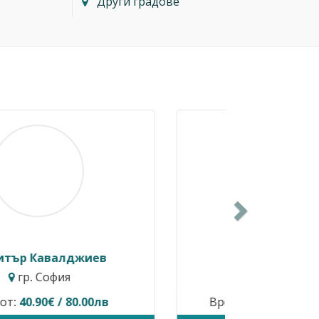
Други градове
Next
Ивелина Христова
гр. Шумен
Временно не предлага услуги.