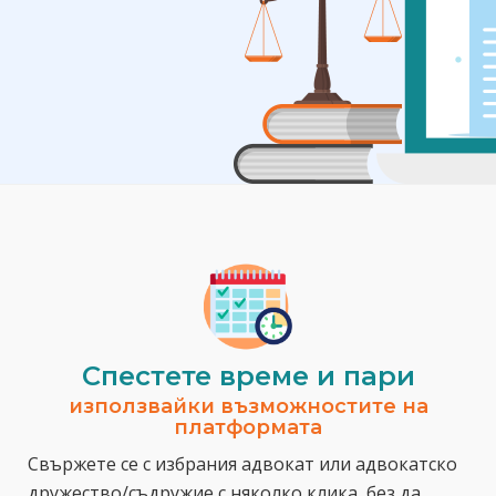
Спестeте време и пари
използвайки възможностите на
платформата
Свържете се с избрания адвокат или адвокатско
дружество/съдружие с няколко клика, без да