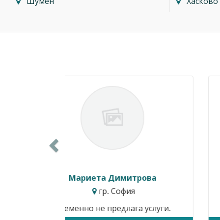
Шумен
Хасково
Previous
Ивайло Балкански
гр. София
Временно не предлага услуги.