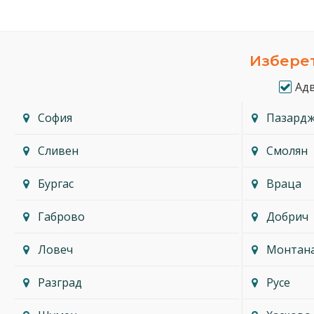
Изберет
Ад
София
Пазард
Сливен
Смолян
Бургас
Враца
Габрово
Добрич
Ловеч
Монтан
Разград
Русе