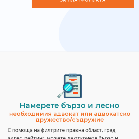
Намерете бързо и лесно
необходимия адвокат или адвокатско
дружество/съдружие
С помоща на филтрите правна област, град,
адрес, рейтинг, можете да откриете бързо и