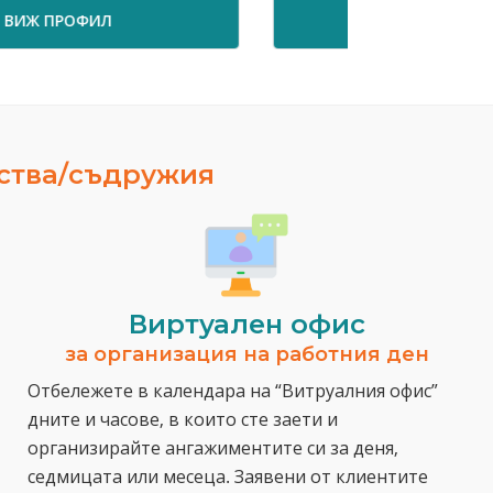
ВИЖ ПРОФИЛ
ества/съдружия
Виртуален офис
за организация на работния ден
Отбележете в календара на “Витруалния офис”
дните и часове, в които сте заети и
организирайте ангажиментите си за деня,
седмицата или месеца. Заявени от клиентите