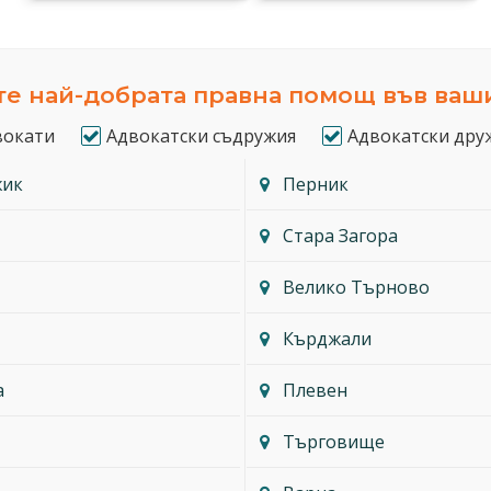
е най-добрата правна помощ във ваш
вокати
Адвокатски съдружия
Адвокатски дру
жик
Перник
Стара Загора
Велико Търново
Кърджали
а
Плевен
Търговище