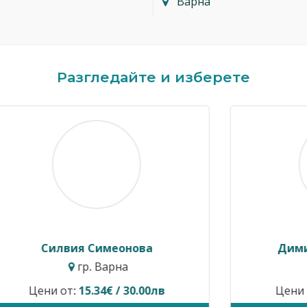
Варна
Разгледайте и изберете
Росен Диев
гр. Бургас
Временно не предлага услуги.