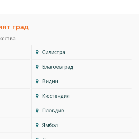
ият град
жества
Силистра
Благоевград
Видин
Кюстендил
Пловдив
Ямбол