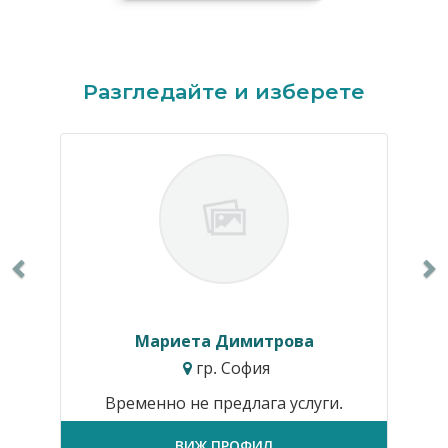
Previous
N
Разгледайте и изберете
Мариета Димитрова
гр. София
Временно не предлага услуги.
ВИЖ ПРОФИЛ