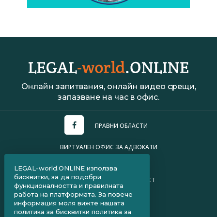
Онлайн запитвания, онлайн видео срещи,
запазване на час в офис.
ПРАВНИ ОБЛАСТИ
ВИРТУАЛЕН ОФИС ЗА АДВОКАТИ
УСЛОВИЯ ЗА ПОЛЗВАНЕ
LEGAL-world.ONLINE използва
бисквитки, за да подобри
ПОЛИТИКА ЗА ПОВЕРИТЕЛНОСТ
функционалността и правилната
работа на платформата. За повече
ЧЗВ ЗА КЛИЕНТИ
информация моля вижте нашата
политика за бисквитки
политика за
ЧЗВ ЗА АДВОКАТИ