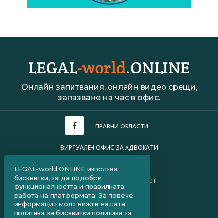
Онлайн запитвания, онлайн видео срещи,
запазване на час в офис.
ПРАВНИ ОБЛАСТИ
ВИРТУАЛЕН ОФИС ЗА АДВОКАТИ
УСЛОВИЯ ЗА ПОЛЗВАНЕ
LEGAL-world.ONLINE използва
бисквитки, за да подобри
ПОЛИТИКА ЗА ПОВЕРИТЕЛНОСТ
функционалността и правилната
работа на платформата. За повече
ЧЗВ ЗА КЛИЕНТИ
информация моля вижте нашата
политика за бисквитки
политика за
ЧЗВ ЗА АДВОКАТИ