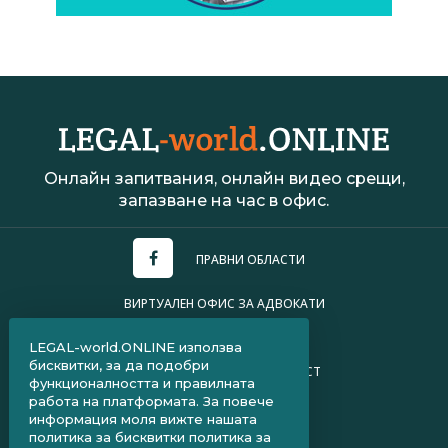
Онлайн запитвания, онлайн видео срещи,
запазване на час в офис.
ПРАВНИ ОБЛАСТИ
ВИРТУАЛЕН ОФИС ЗА АДВОКАТИ
УСЛОВИЯ ЗА ПОЛЗВАНЕ
LEGAL-world.ONLINE използва
бисквитки, за да подобри
ПОЛИТИКА ЗА ПОВЕРИТЕЛНОСТ
функционалността и правилната
работа на платформата. За повече
ЧЗВ ЗА КЛИЕНТИ
информация моля вижте нашата
политика за бисквитки
политика за
ЧЗВ ЗА АДВОКАТИ