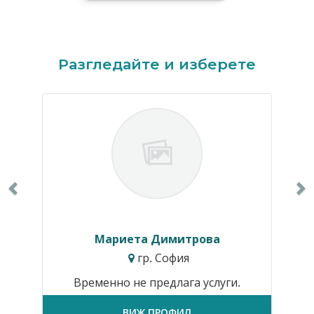
Previous
N
Разгледайте и изберете
Мариета Димитрова
гр. София
Временно не предлага услуги.
ВИЖ ПРОФИЛ