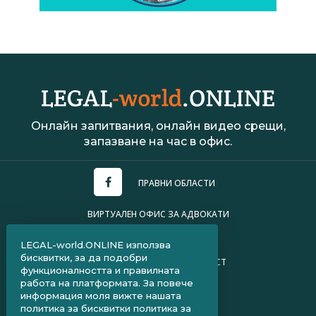
Онлайн запитвания, онлайн видео срещи,
запазване на час в офис.
ПРАВНИ ОБЛАСТИ
ВИРТУАЛЕН ОФИС ЗА АДВОКАТИ
УСЛОВИЯ ЗА ПОЛЗВАНЕ
LEGAL-world.ONLINE използва
бисквитки, за да подобри
ПОЛИТИКА ЗА ПОВЕРИТЕЛНОСТ
функционалността и правилната
работа на платформата. За повече
ЧЗВ ЗА КЛИЕНТИ
информация моля вижте нашата
политика за бисквитки
политика за
ЧЗВ ЗА АДВОКАТИ