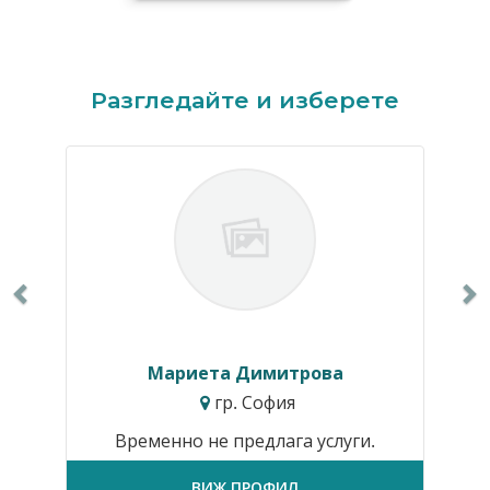
Previous
N
Разгледайте и изберете
Мариета Димитрова
гр. София
Временно не предлага услуги.
ВИЖ ПРОФИЛ