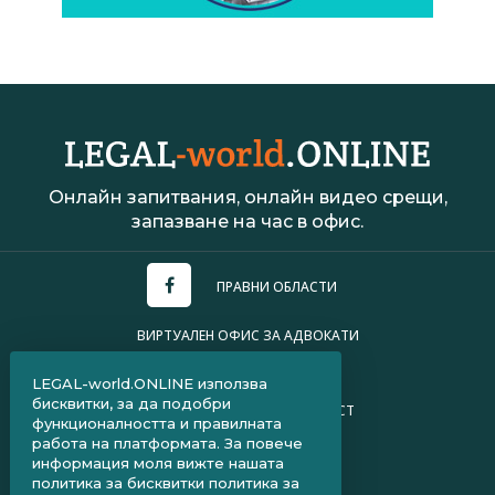
Онлайн запитвания, онлайн видео срещи,
запазване на час в офис.
ПРАВНИ ОБЛАСТИ
ВИРТУАЛЕН ОФИС ЗА АДВОКАТИ
УСЛОВИЯ ЗА ПОЛЗВАНЕ
LEGAL-world.ONLINE използва
бисквитки, за да подобри
ПОЛИТИКА ЗА ПОВЕРИТЕЛНОСТ
функционалността и правилната
работа на платформата. За повече
ЧЗВ ЗА КЛИЕНТИ
информация моля вижте нашата
политика за бисквитки
политика за
ЧЗВ ЗА АДВОКАТИ