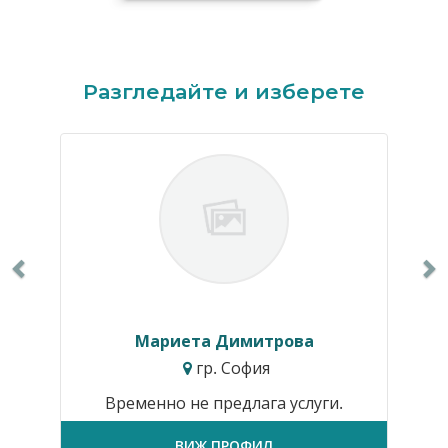
Previous
N
Разгледайте и изберете
Мариета Димитрова
гр. София
Временно не предлага услуги.
ВИЖ ПРОФИЛ