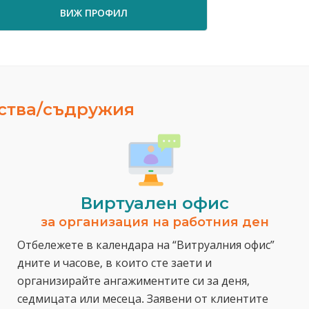
ВИЖ ПРОФИЛ
ВИ
ества/съдружия
Виртуален офис
за организация на работния ден
Отбележете в календара на “Витруалния офис”
дните и часове, в които сте заети и
организирайте ангажиментите си за деня,
седмицата или месеца. Заявени от клиентите