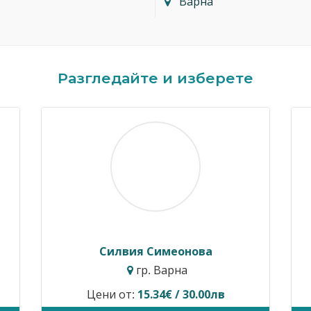
Варна
Разгледайте и изберете
Димитър Кавалджиев
гр. София
Цени от:
40.90€ / 80.00лв
В