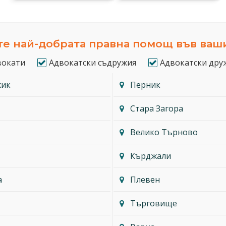
е най-добрата правна помощ във ваш
вокати
Адвокатски съдружия
Адвокатски дру
жик
Перник
Стара Загора
Велико Търново
Кърджали
а
Плевен
Търговище