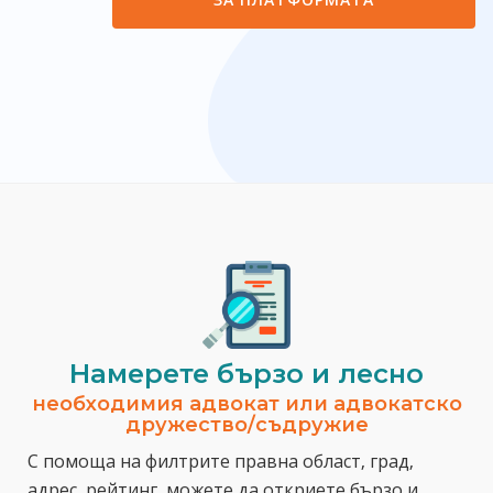
Намерете бързо и лесно
необходимия адвокат или адвокатско
дружество/съдружие
С помоща на филтрите правна област, град,
адрес, рейтинг, можете да откриете бързо и