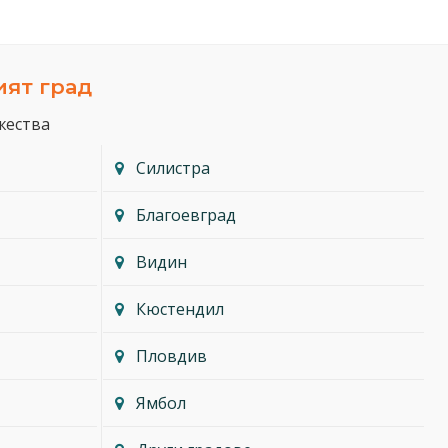
ият град
жества
Силистра
Благоевград
Видин
Кюстендил
Пловдив
Ямбол