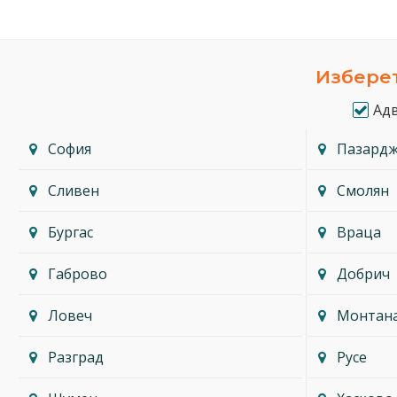
Изберет
Ад
София
Пазард
Сливен
Смолян
Бургас
Враца
Габрово
Добрич
Ловеч
Монтан
Разград
Русе