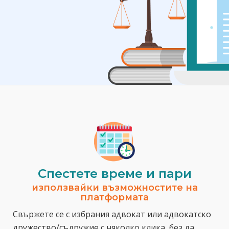
Спестeте време и пари
използвайки възможностите на
платформата
Свържете се с избрания адвокат или адвокатско
дружество/съдружие с няколко клика, без да