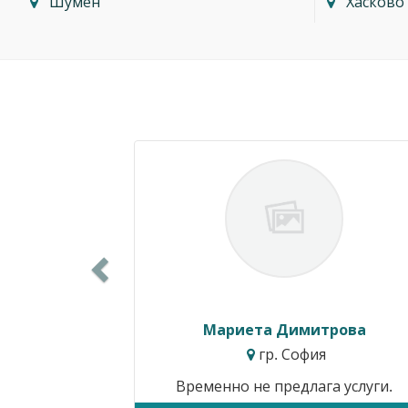
Шумен
Хасково
Previous
Мариета Димитрова
гр. София
Временно не предлага услуги.