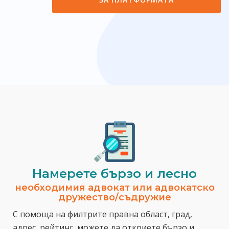
Намерете бързо и лесно
необходимия адвокат или адвокатско
дружество/съдружие
С помоща на филтрите правна област, град,
адрес, рейтинг, можете да откриете бързо и