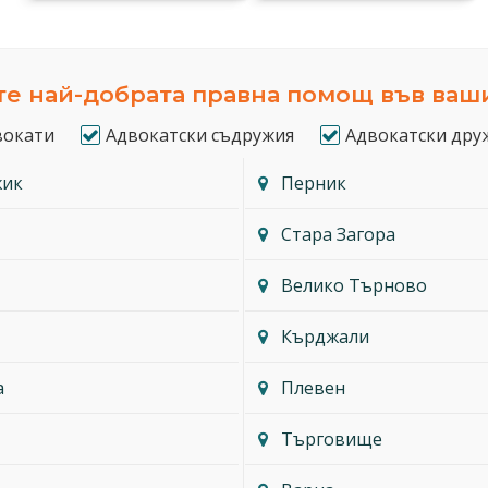
е най-добрата правна помощ във ваш
вокати
Адвокатски съдружия
Адвокатски дру
жик
Перник
Стара Загора
Велико Търново
Кърджали
а
Плевен
Търговище