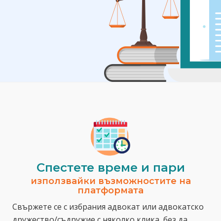
Спестeте време и пари
използвайки възможностите на
платформата
Свържете се с избрания адвокат или адвокатско
дружество/съдружие с няколко клика, без да