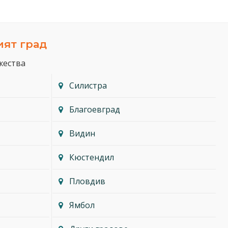
ият град
жества
Силистра
Благоевград
Видин
Кюстендил
Пловдив
Ямбол