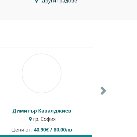
Други градове
Next
Димитър Кавалджиев
Ива
гр. София
Цени от:
40.90€ / 80.00лв
Временно