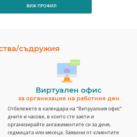
ВИЖ ПРОФИЛ
ества/съдружия
Виртуален офис
за организация на работния ден
Отбележете в календара на “Витруалния офис”
дните и часове, в които сте заети и
организирайте ангажиментите си за деня,
седмицата или месеца. Заявени от клиентите