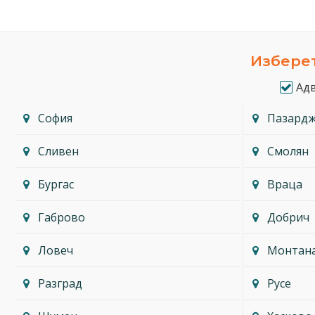
Изберет
Ад
София
Пазард
Сливен
Смолян
Бургас
Враца
Габрово
Добрич
Ловеч
Монтан
Разград
Русе