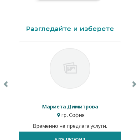
Previous
N
Разгледайте и изберете
Мариета Димитрова
гр. София
Временно не предлага услуги.
ВИЖ ПРОФИЛ