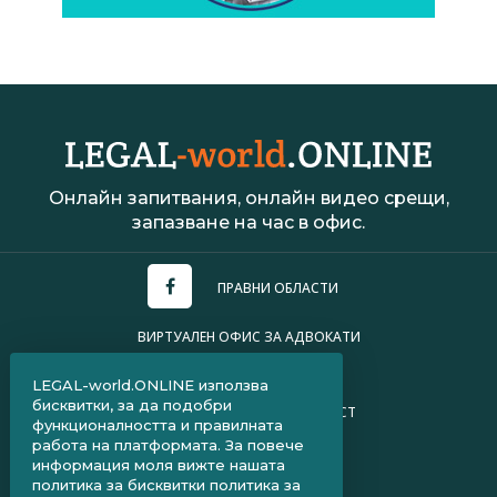
Онлайн запитвания, онлайн видео срещи,
запазване на час в офис.
ПРАВНИ ОБЛАСТИ
ВИРТУАЛЕН ОФИС ЗА АДВОКАТИ
УСЛОВИЯ ЗА ПОЛЗВАНЕ
LEGAL-world.ONLINE използва
бисквитки, за да подобри
ПОЛИТИКА ЗА ПОВЕРИТЕЛНОСТ
функционалността и правилната
работа на платформата. За повече
ЧЗВ ЗА КЛИЕНТИ
информация моля вижте нашата
политика за бисквитки
политика за
ЧЗВ ЗА АДВОКАТИ