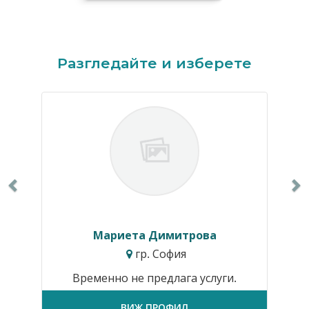
Previous
N
Разгледайте и изберете
Мариета Димитрова
гр. София
Временно не предлага услуги.
ВИЖ ПРОФИЛ