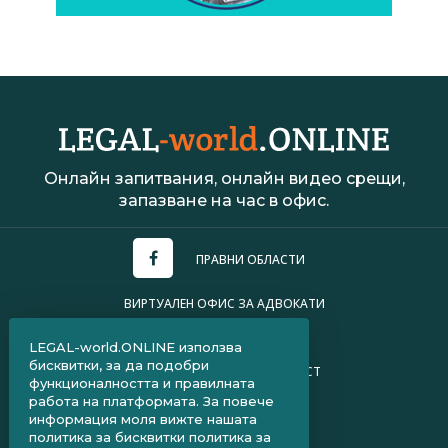
Онлайн запитвания, онлайн видео срещи,
запазване на час в офис.
ПРАВНИ ОБЛАСТИ
ВИРТУАЛЕН ОФИС ЗА АДВОКАТИ
УСЛОВИЯ ЗА ПОЛЗВАНЕ
LEGAL-world.ONLINE използва
бисквитки, за да подобри
ПОЛИТИКА ЗА ПОВЕРИТЕЛНОСТ
функционалността и правилната
работа на платформата. За повече
ЧЗВ ЗА КЛИЕНТИ
информация моля вижте нашата
политика за бисквитки
политика за
ЧЗВ ЗА АДВОКАТИ