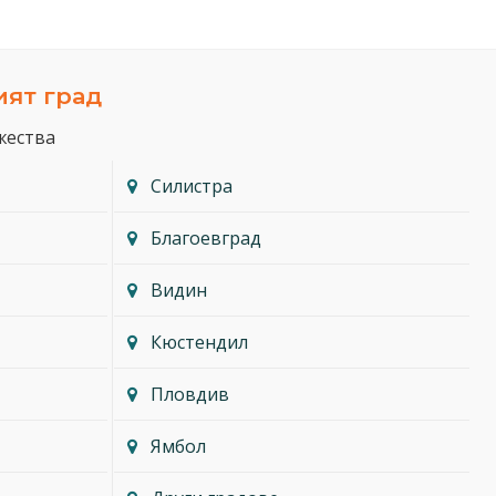
ият град
жества
Силистра
Благоевград
Видин
Кюстендил
Пловдив
Ямбол