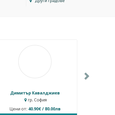
Други градове
Next
авалджиев
Ивайло Балкански
София
гр. София
90€ / 80.00лв
Временно не предлага усл