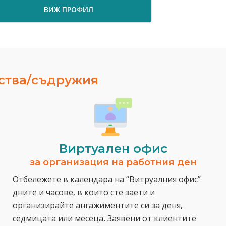
РОФИЛ
ВИЖ ПРОФИЛ
ества/съдружия
Виртуален офис
за организация на работния ден
Отбележете в календара на “Витруалния офис”
дните и часове, в които сте заети и
организирайте ангажиментите си за деня,
седмицата или месеца. Заявени от клиентите