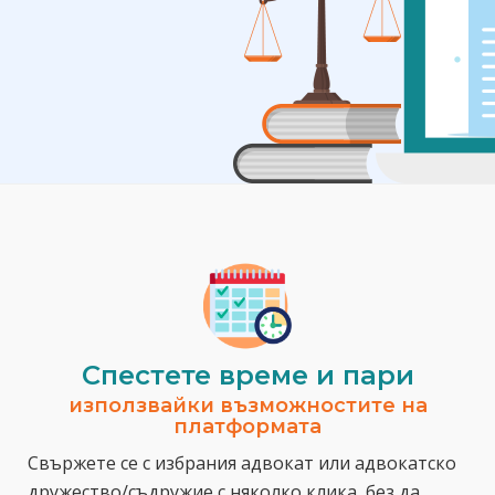
Спестeте време и пари
използвайки възможностите на
платформата
Свържете се с избрания адвокат или адвокатско
дружество/съдружие с няколко клика, без да