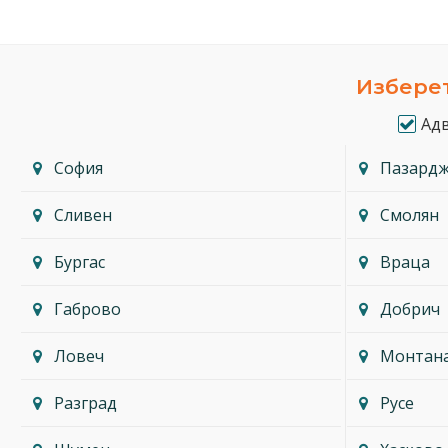
Изберет
Ад
София
Пазард
Сливен
Смолян
Бургас
Враца
Габрово
Добрич
Ловеч
Монтан
Разград
Русе