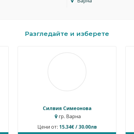
Варна
Разгледайте и изберете
Силвия Симеонова
Димитър К
гр. Варна
гр. 
ени от:
15.34€ / 30.00лв
Цени от:
40.