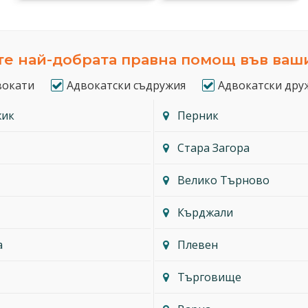
е най-добрата правна помощ във ваш
вокати
Адвокатски съдружия
Адвокатски дру
жик
Перник
Стара Загора
Велико Търново
Кърджали
а
Плевен
Търговище