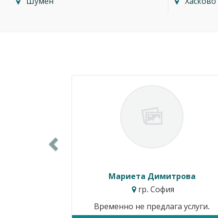
Шумен
Хасково
Previous
Мариета Димитрова
гр. София
Временно не предлага услуги.
Ц