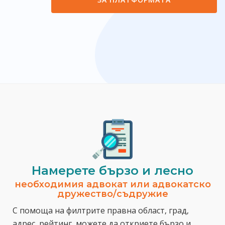
Намерете бързо и лесно
необходимия адвокат или адвокатско
дружество/съдружие
С помоща на филтрите правна област, град,
адрес, рейтинг, можете да откриете бързо и