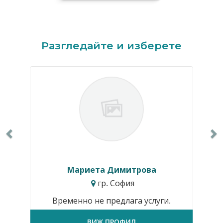
Previous
N
Разгледайте и изберете
Мариета Димитрова
гр. София
Временно не предлага услуги.
ВИЖ ПРОФИЛ