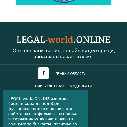
Онлайн запитвания, онлайн видео срещи,
запазване на час в офис.
ПРАВНИ ОБЛАСТИ
ВИРТУАЛЕН ОФИС ЗА АДВОКАТИ
УСЛОВИЯ ЗА ПОЛЗВАНЕ
LEGAL-world.ONLINE използва
бисквитки, за да подобри
ПОЛИТИКА ЗА ПОВЕРИТЕЛНОСТ
функционалността и правилната
работа на платформата. За повече
ЧЗВ ЗА КЛИЕНТИ
информация моля вижте нашата
политика за бисквитки
политика за
ЧЗВ ЗА АДВОКАТИ