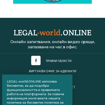
Онлайн запитвания, онлайн видео срещи,
запазване на час в офис.
ПРАВНИ ОБЛАСТИ
ВИРТУАЛЕН ОФИС ЗА АДВОКАТИ
УСЛОВИЯ ЗА ПОЛЗВАНЕ
LEGAL-world.ONLINE използва
бисквитки, за да подобри
ПОЛИТИКА ЗА ПОВЕРИТЕЛНОСТ
функционалността и правилната
работа на платформата. За повече
ЧЗВ ЗА КЛИЕНТИ
информация моля вижте нашата
политика за бисквитки
политика за
ЧЗВ ЗА АДВОКАТИ