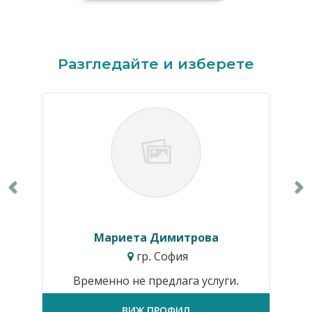
Previous
N
Разгледайте и изберете
Мариета Димитрова
гр. София
Временно не предлага услуги.
ВИЖ ПРОФИЛ