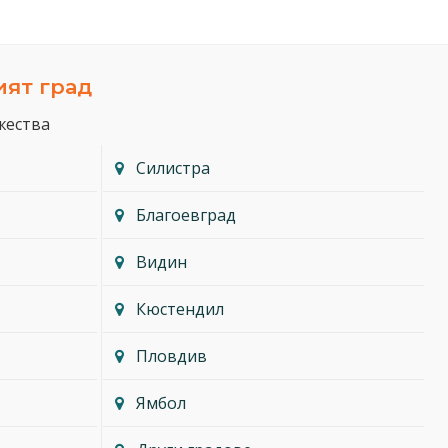
ият град
жества
Силистра
Благоевград
Видин
Кюстендил
Пловдив
Ямбол