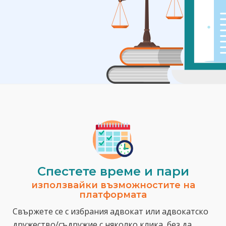
Спестeте време и пари
използвайки възможностите на
платформата
Свържете се с избрания адвокат или адвокатско
дружество/съдружие с няколко клика, без да