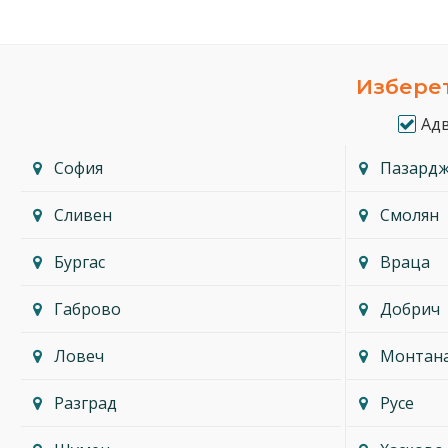
Изберет
Ад
София
Пазард
Сливен
Смолян
Бургас
Враца
Габрово
Добрич
Ловеч
Монтан
Разград
Русе