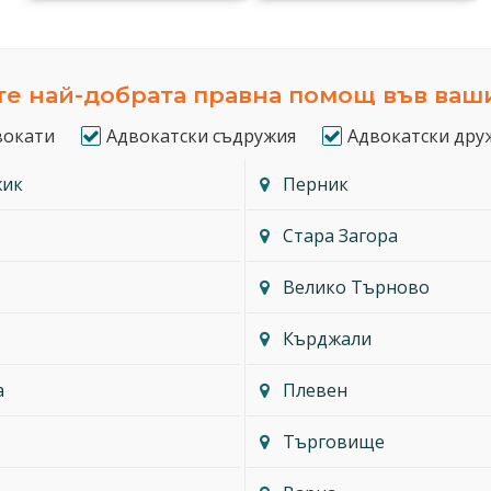
е най-добрата правна помощ във ваш
вокати
Адвокатски съдружия
Адвокатски дру
жик
Перник
Стара Загора
Велико Търново
Кърджали
а
Плевен
Търговище