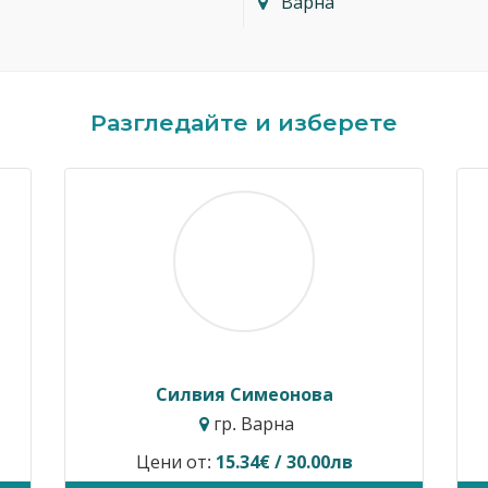
Варна
Разгледайте и изберете
Димитър Кавалджиев
Ив
гр. София
Цени от:
40.90€ / 80.00лв
Временн