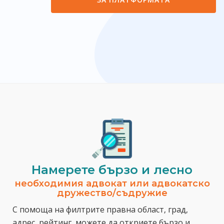
Намерете бързо и лесно
необходимия адвокат или адвокатско
дружество/съдружие
С помоща на филтрите правна област, град,
адрес, рейтинг, можете да откриете бързо и