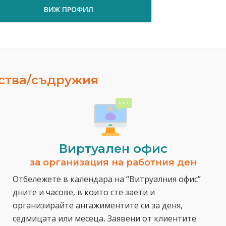
ВИЖ ПРОФИЛ
ВИЖ ПРО
ества/съдружия
Виртуален офис
за организация на работния ден
Отбележете в календара на “Витруалния офис”
дните и часове, в които сте заети и
организирайте ангажиментите си за деня,
седмицата или месеца. Заявени от клиентите