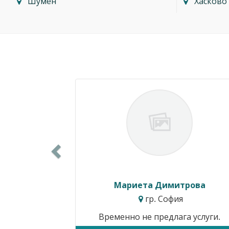
Шумен
Хасково
Previous
Силвия Симеонова
гр. Варна
Цени от:
15.34€ / 30.00лв