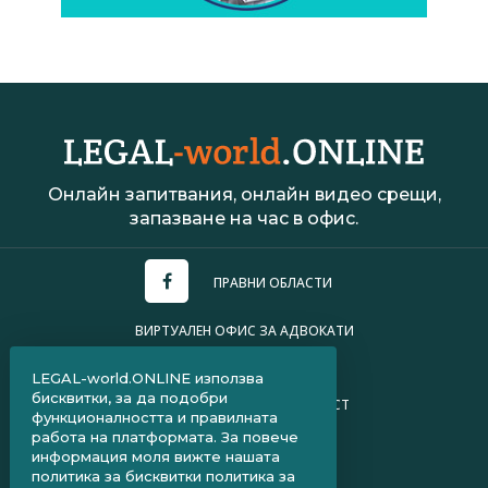
Онлайн запитвания, онлайн видео срещи,
запазване на час в офис.
ПРАВНИ ОБЛАСТИ
ВИРТУАЛЕН ОФИС ЗА АДВОКАТИ
УСЛОВИЯ ЗА ПОЛЗВАНЕ
LEGAL-world.ONLINE използва
бисквитки, за да подобри
ПОЛИТИКА ЗА ПОВЕРИТЕЛНОСТ
функционалността и правилната
работа на платформата. За повече
ЧЗВ ЗА КЛИЕНТИ
информация моля вижте нашата
политика за бисквитки
политика за
ЧЗВ ЗА АДВОКАТИ