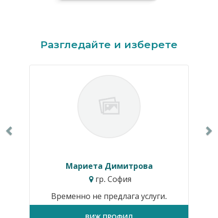
Previous
N
Разгледайте и изберете
Мариета Димитрова
гр. София
Временно не предлага услуги.
ВИЖ ПРОФИЛ