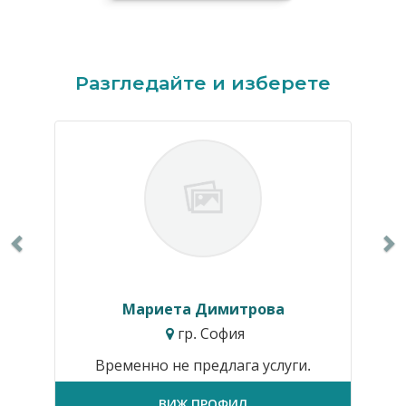
Previous
N
Разгледайте и изберете
Мариета Димитрова
гр. София
Временно не предлага услуги.
ВИЖ ПРОФИЛ