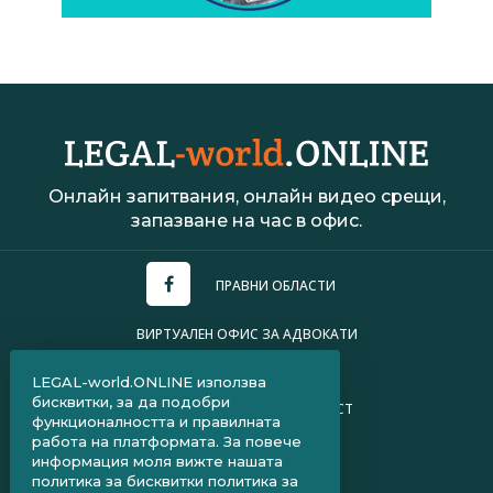
Онлайн запитвания, онлайн видео срещи,
запазване на час в офис.
ПРАВНИ ОБЛАСТИ
ВИРТУАЛЕН ОФИС ЗА АДВОКАТИ
УСЛОВИЯ ЗА ПОЛЗВАНЕ
LEGAL-world.ONLINE използва
бисквитки, за да подобри
ПОЛИТИКА ЗА ПОВЕРИТЕЛНОСТ
функционалността и правилната
работа на платформата. За повече
ЧЗВ ЗА КЛИЕНТИ
информация моля вижте нашата
политика за бисквитки
политика за
ЧЗВ ЗА АДВОКАТИ