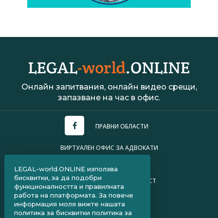
Онлайн запитвания, онлайн видео срещи,
запазване на час в офис.
ПРАВНИ ОБЛАСТИ
ВИРТУАЛЕН ОФИС ЗА АДВОКАТИ
УСЛОВИЯ ЗА ПОЛЗВАНЕ
LEGAL-world.ONLINE използва
бисквитки, за да подобри
ПОЛИТИКА ЗА ПОВЕРИТЕЛНОСТ
функционалността и правилната
работа на платформата. За повече
ЧЗВ ЗА КЛИЕНТИ
информация моля вижте нашата
политика за бисквитки
политика за
ЧЗВ ЗА АДВОКАТИ