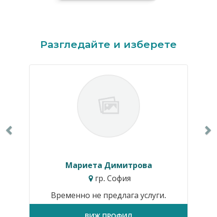
Previous
N
Разгледайте и изберете
Мариета Димитрова
гр. София
Временно не предлага услуги.
ВИЖ ПРОФИЛ