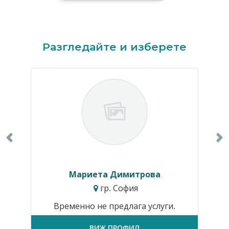
Previous
N
Разгледайте и изберете
Мариета Димитрова
гр. София
Временно не предлага услуги.
ВИЖ ПРОФИЛ