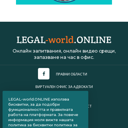
Онлайн запитвания, онлайн видео срещи,
запазване на час в офис.
ПРАВНИ ОБЛАСТИ
ВИРТУАЛЕН ОФИС ЗА АДВОКАТИ
УСЛОВИЯ ЗА ПОЛЗВАНЕ
LEGAL-world.ONLINE използва
бисквитки, за да подобри
ПОЛИТИКА ЗА ПОВЕРИТЕЛНОСТ
функционалността и правилната
работа на платформата. За повече
ЧЗВ ЗА КЛИЕНТИ
информация моля вижте нашата
политика за бисквитки
политика за
ЧЗВ ЗА АДВОКАТИ