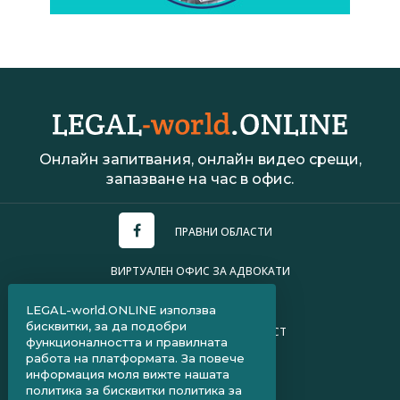
Онлайн запитвания, онлайн видео срещи,
запазване на час в офис.
ПРАВНИ ОБЛАСТИ
ВИРТУАЛЕН ОФИС ЗА АДВОКАТИ
УСЛОВИЯ ЗА ПОЛЗВАНЕ
LEGAL-world.ONLINE използва
бисквитки, за да подобри
ПОЛИТИКА ЗА ПОВЕРИТЕЛНОСТ
функционалността и правилната
работа на платформата. За повече
ЧЗВ ЗА КЛИЕНТИ
информация моля вижте нашата
политика за бисквитки
политика за
ЧЗВ ЗА АДВОКАТИ