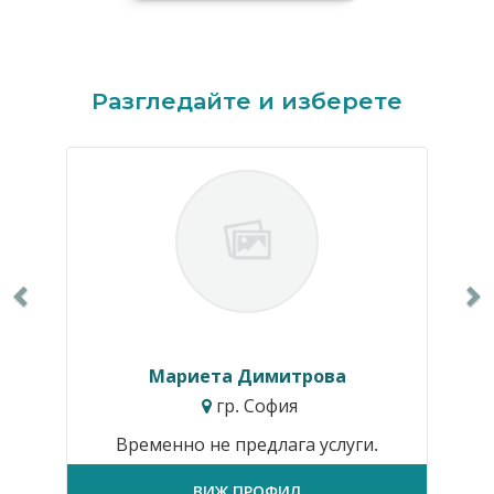
Previous
N
Разгледайте и изберете
Мариета Димитрова
гр. София
Временно не предлага услуги.
ВИЖ ПРОФИЛ