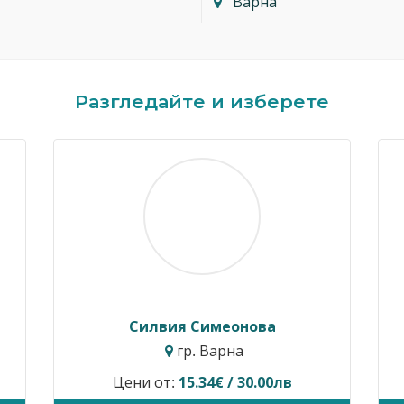
Варна
Разгледайте и изберете
Димитър Кавалджиев
Ивайло 
гр. София
гр
Цени от:
40.90€ / 80.00лв
Временно не п