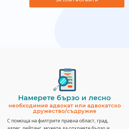
Намерете бързо и лесно
необходимия адвокат или адвокатско
дружество/съдружие
С помоща на филтрите правна област, град,
адрес, рейтинг, можете да откриете бързо и