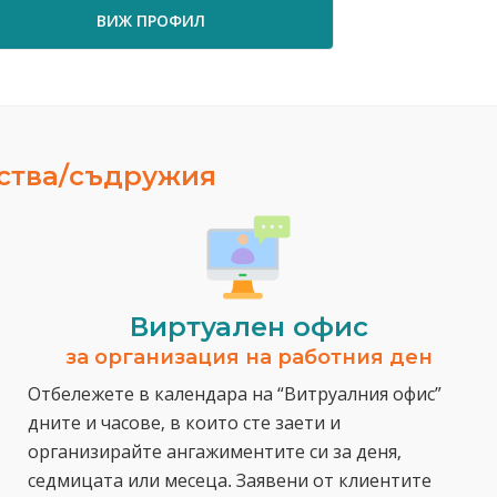
ПРОФИЛ
ВИЖ ПРОФИЛ
ества/съдружия
Виртуален офис
за организация на работния ден
Отбележете в календара на “Витруалния офис”
дните и часове, в които сте заети и
организирайте ангажиментите си за деня,
седмицата или месеца. Заявени от клиентите