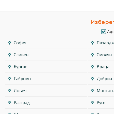
Изберет
Ад
София
Пазард
Сливен
Смолян
Бургас
Враца
Габрово
Добрич
Ловеч
Монтан
Разград
Русе