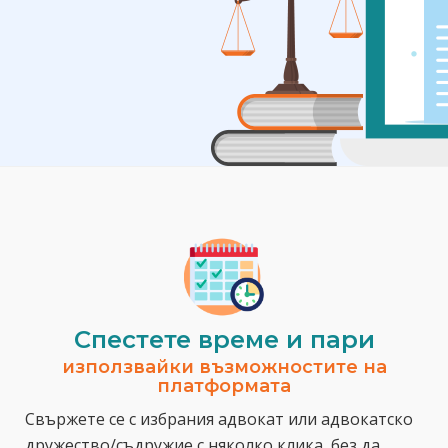
Спестeте време и пари
използвайки възможностите на
платформата
Свържете се с избрания адвокат или адвокатско
дружество/съдружие с няколко клика, без да