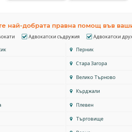
е най-добрата правна помощ във ваш
вокати
Адвокатски съдружия
Адвокатски дру
жик
Перник
Стара Загора
Велико Търново
Кърджали
а
Плевен
Търговище