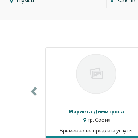
Шумен
Хасково
Previous
Силвия Симеонова
гр. Варна
Цени от:
15.34€ / 30.00лв