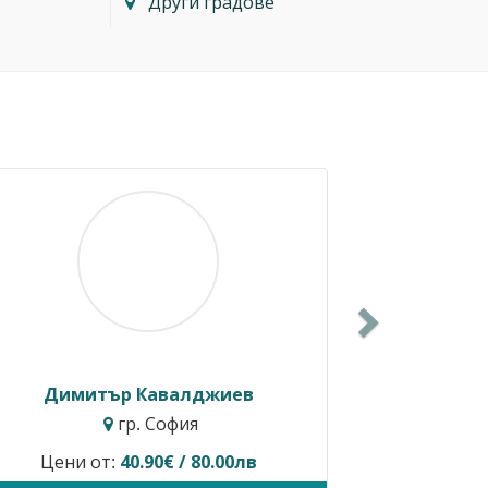
Други градове
Next
Балкански
Росен Диев
. София
гр. Бургас
редлага услуги.
Временно не предлага ус