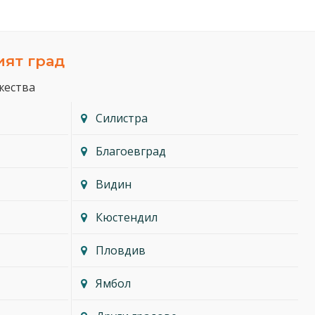
ият град
жества
Силистра
Благоевград
Видин
Кюстендил
Пловдив
Ямбол