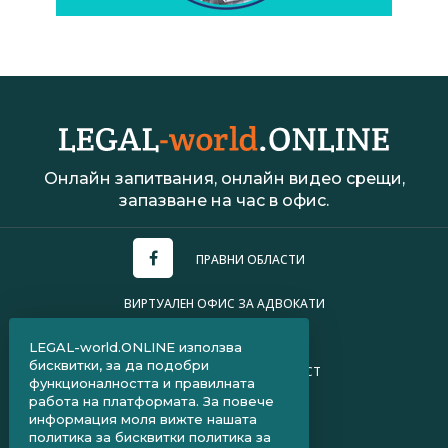
Онлайн запитвания, онлайн видео срещи,
запазване на час в офис.
ПРАВНИ ОБЛАСТИ
ВИРТУАЛЕН ОФИС ЗА АДВОКАТИ
УСЛОВИЯ ЗА ПОЛЗВАНЕ
LEGAL-world.ONLINE използва
бисквитки, за да подобри
ПОЛИТИКА ЗА ПОВЕРИТЕЛНОСТ
функционалността и правилната
работа на платформата. За повече
ЧЗВ ЗА КЛИЕНТИ
информация моля вижте нашата
политика за бисквитки
политика за
ЧЗВ ЗА АДВОКАТИ