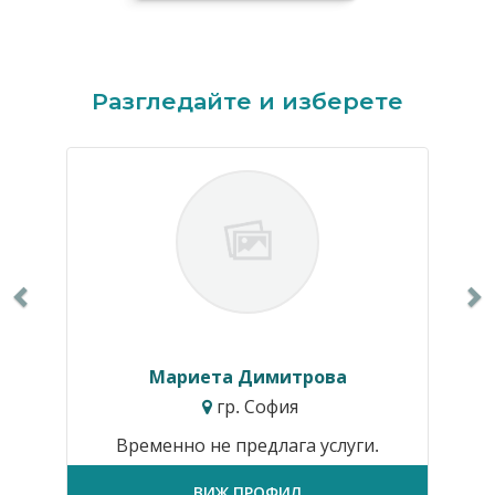
Previous
N
Разгледайте и изберете
Мариета Димитрова
гр. София
Временно не предлага услуги.
ВИЖ ПРОФИЛ