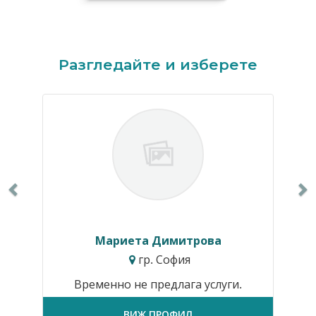
Previous
N
Разгледайте и изберете
Мариета Димитрова
гр. София
Временно не предлага услуги.
ВИЖ ПРОФИЛ