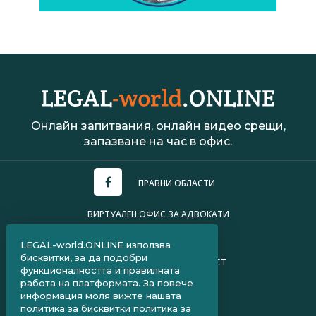
Онлайн запитвания, онлайн видео срещи,
запазване на час в офис.
ПРАВНИ ОБЛАСТИ
ВИРТУАЛЕН ОФИС ЗА АДВОКАТИ
УСЛОВИЯ ЗА ПОЛЗВАНЕ
LEGAL-world.ONLINE използва
бисквитки, за да подобри
ПОЛИТИКА ЗА ПОВЕРИТЕЛНОСТ
функционалността и правилната
работа на платформата. За повече
ЧЗВ ЗА КЛИЕНТИ
информация моля вижте нашата
политика за бисквитки
политика за
ЧЗВ ЗА АДВОКАТИ