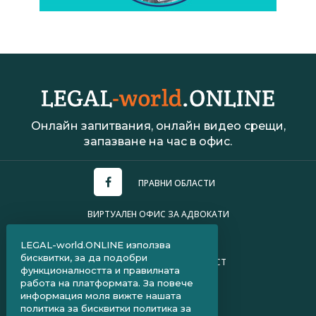
Онлайн запитвания, онлайн видео срещи,
запазване на час в офис.
ПРАВНИ ОБЛАСТИ
ВИРТУАЛЕН ОФИС ЗА АДВОКАТИ
УСЛОВИЯ ЗА ПОЛЗВАНЕ
LEGAL-world.ONLINE използва
бисквитки, за да подобри
ПОЛИТИКА ЗА ПОВЕРИТЕЛНОСТ
функционалността и правилната
работа на платформата. За повече
ЧЗВ ЗА КЛИЕНТИ
информация моля вижте нашата
политика за бисквитки
политика за
ЧЗВ ЗА АДВОКАТИ