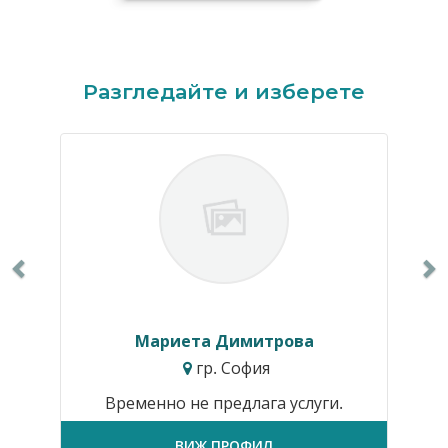
Previous
N
Разгледайте и изберете
Мариета Димитрова
гр. София
Временно не предлага услуги.
ВИЖ ПРОФИЛ