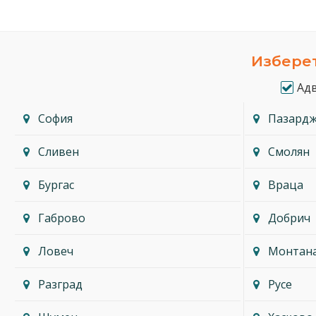
Изберет
Ад
София
Пазард
Сливен
Смолян
Бургас
Враца
Габрово
Добрич
Ловеч
Монтан
Разград
Русе