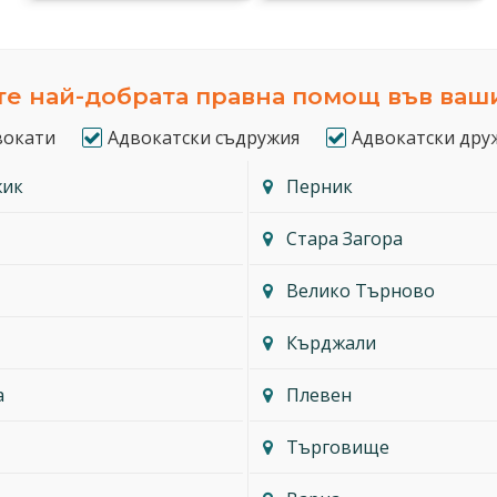
е най-добрата правна помощ във ваш
вокати
Адвокатски съдружия
Адвокатски дру
жик
Перник
Стара Загора
Велико Търново
Кърджали
а
Плевен
Търговище