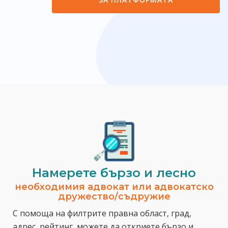
Намерете бързо и лесно
необходимия адвокат или адвокатско
дружество/съдружие
С помоща на филтрите правна област, град,
адрес, рейтинг, можете да откриете бързо и