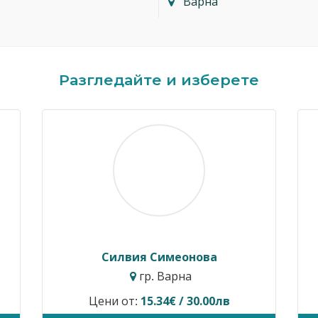
Варна
Разгледайте и изберете
Димитър Кавалджиев
Ив
гр. София
Цени от:
40.90€ / 80.00лв
Временн