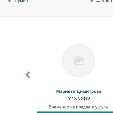
Шумен
Хасково
Previous
Силвия Симеонова
гр. Варна
Цени от:
15.34€ / 30.00лв