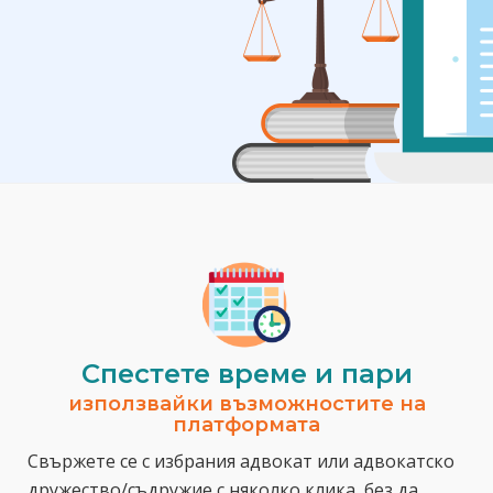
Спестeте време и пари
използвайки възможностите на
платформата
Свържете се с избрания адвокат или адвокатско
дружество/съдружие с няколко клика, без да