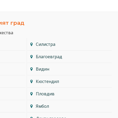
ият град
жества
Силистра
Благоевград
Видин
Кюстендил
Пловдив
Ямбол