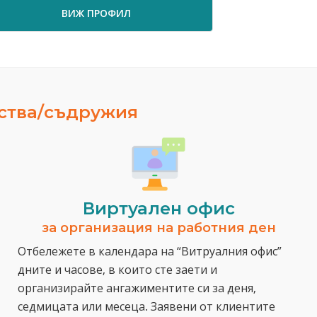
ВИЖ ПРОФИЛ
ВИЖ ПРО
ества/съдружия
Виртуален офис
за организация на работния ден
Отбележете в календара на “Витруалния офис”
дните и часове, в които сте заети и
организирайте ангажиментите си за деня,
седмицата или месеца. Заявени от клиентите