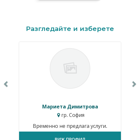
Previous
N
Разгледайте и изберете
Мариета Димитрова
гр. София
Временно не предлага услуги.
ВИЖ ПРОФИЛ