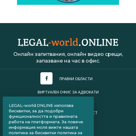
Онлайн запитвания, онлайн видео срещи,
запазване на час в офис.
ПРАВНИ ОБЛАСТИ
ВИРТУАЛЕН ОФИС ЗА АДВОКАТИ
УСЛОВИЯ ЗА ПОЛЗВАНЕ
LEGAL-world.ONLINE използва
бисквитки, за да подобри
ПОЛИТИКА ЗА ПОВЕРИТЕЛНОСТ
функционалността и правилната
работа на платформата. За повече
ЧЗВ ЗА КЛИЕНТИ
информация моля вижте нашата
политика за бисквитки
политика за
ЧЗВ ЗА АДВОКАТИ