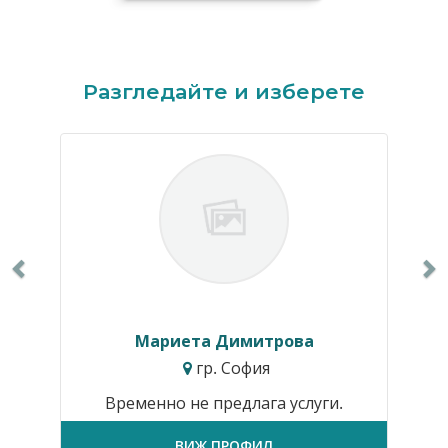
Previous
N
Разгледайте и изберете
Мариета Димитрова
гр. София
Временно не предлага услуги.
ВИЖ ПРОФИЛ