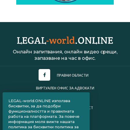
Онлайн запитвания, онлайн видео срещи,
запазване на час в офис.
ПРАВНИ ОБЛАСТИ
ВИРТУАЛЕН ОФИС ЗА АДВОКАТИ
УСЛОВИЯ ЗА ПОЛЗВАНЕ
LEGAL-world.ONLINE използва
бисквитки, за да подобри
ПОЛИТИКА ЗА ПОВЕРИТЕЛНОСТ
функционалността и правилната
работа на платформата. За повече
ЧЗВ ЗА КЛИЕНТИ
информация моля вижте нашата
политика за бисквитки
политика за
ЧЗВ ЗА АДВОКАТИ