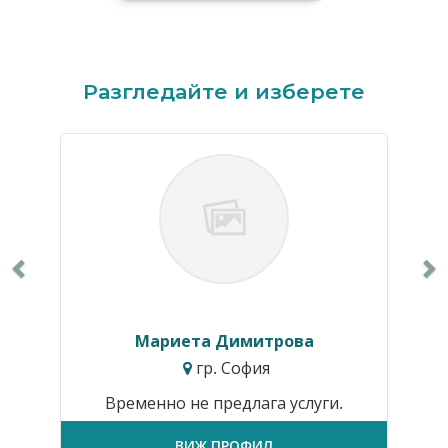
Previous
N
Разгледайте и изберете
Мариета Димитрова
гр. София
Временно не предлага услуги.
ВИЖ ПРОФИЛ