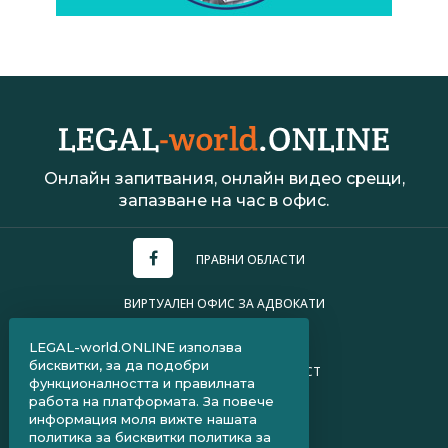
Онлайн запитвания, онлайн видео срещи,
запазване на час в офис.
ПРАВНИ ОБЛАСТИ
ВИРТУАЛЕН ОФИС ЗА АДВОКАТИ
УСЛОВИЯ ЗА ПОЛЗВАНЕ
LEGAL-world.ONLINE използва
бисквитки, за да подобри
ПОЛИТИКА ЗА ПОВЕРИТЕЛНОСТ
функционалността и правилната
работа на платформата. За повече
ЧЗВ ЗА КЛИЕНТИ
информация моля вижте нашата
политика за бисквитки
политика за
ЧЗВ ЗА АДВОКАТИ