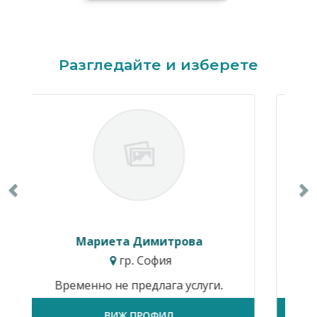
Previous
N
Разгледайте и изберете
ова
Ивайло Балкански
гр. София
услуги.
Временно не предлага услуги.
ВИЖ ПРОФИЛ