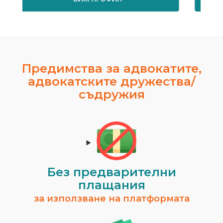
Предимства за адвокатите,
адвокатските дружества/
съдружия
Росен Диев
гр. Бургас
Временно не предлага услуги.
ВИЖ ПРОФИЛ
Без предварителни
плащания
за използване на платформата