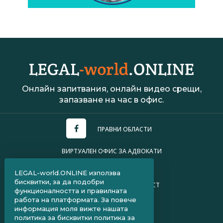
Онлайн запитвания, онлайн видео срещи,
запазване на час в офис.
ПРАВНИ ОБЛАСТИ
ВИРТУАЛЕН ОФИС ЗА АДВОКАТИ
УСЛОВИЯ ЗА ПОЛЗВАНЕ
LEGAL-world.ONLINE използва
бисквитки, за да подобри
ПОЛИТИКА ЗА ПОВЕРИТЕЛНОСТ
функционалността и правилната
работа на платформата. За повече
ЧЗВ ЗА КЛИЕНТИ
информация моля вижте нашата
политика за бисквитки
политика за
ЧЗВ ЗА АДВОКАТИ