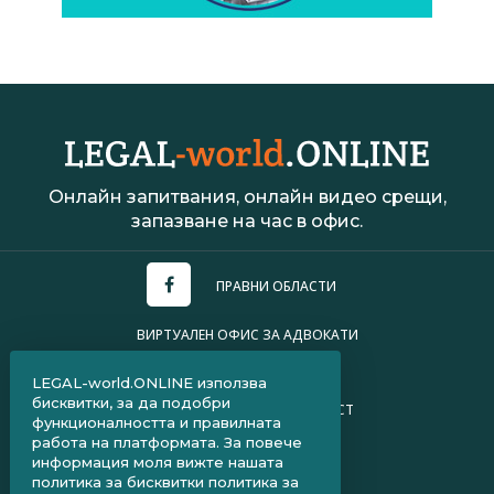
Онлайн запитвания, онлайн видео срещи,
запазване на час в офис.
ПРАВНИ ОБЛАСТИ
ВИРТУАЛЕН ОФИС ЗА АДВОКАТИ
УСЛОВИЯ ЗА ПОЛЗВАНЕ
LEGAL-world.ONLINE използва
бисквитки, за да подобри
ПОЛИТИКА ЗА ПОВЕРИТЕЛНОСТ
функционалността и правилната
работа на платформата. За повече
ЧЗВ ЗА КЛИЕНТИ
информация моля вижте нашата
политика за бисквитки
политика за
ЧЗВ ЗА АДВОКАТИ