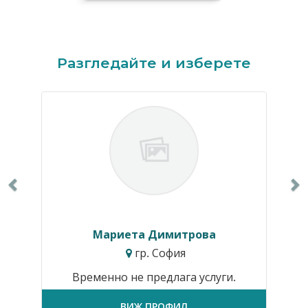
Previous
N
Разгледайте и изберете
Мариета Димитрова
гр. София
Временно не предлага услуги.
ВИЖ ПРОФИЛ